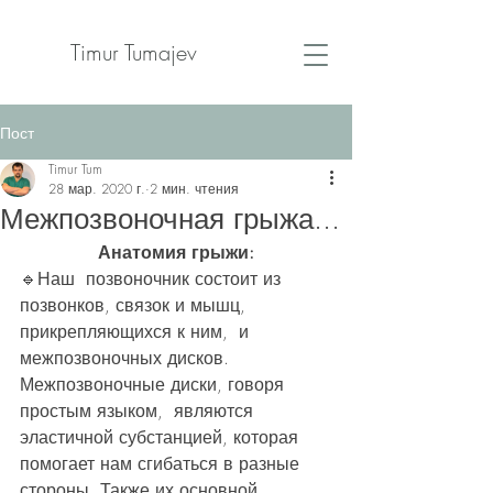
Timur Tumajev
Пост
Timur Tum
28 мар. 2020 г.
2 мин. чтения
Межпозвоночная грыжа...
Анатомия грыжи:
🔹️Наш  позвоночник состоит из 
позвонков, связок и мышц, 
прикрепляющихся к ним,  и 
межпозвоночных дисков. 
Межпозвоночные диски, говоря 
простым языком,  являются 
эластичной субстанцией, которая 
помогает нам сгибаться в разные  
стороны. Также их основной 