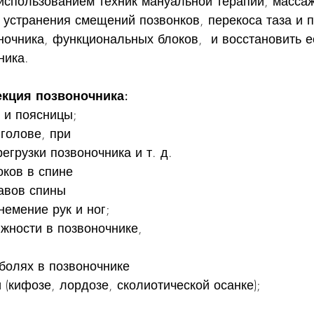
 использованием техник мануальной терапии, массаж
устранения смещений позвонков, перекоса таза и п
ночника, функциональных блоков,  и восстановить е
ника.
екция позвоночника:
 и поясницы; 
голове, при
егрузки позвоночника и т. д. 
оков в спине
авов спины
немение рук и ног;
жности в позвоночнике, 
олях в позвоночнике
(кифозе, лордозе, сколиотической осанке); 