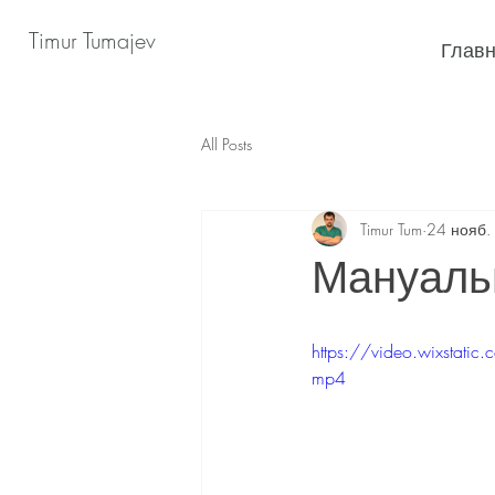
Timur Tumajev
Глав
All Posts
Timur Tum
24 нояб.
Мануаль
https://video.wixsta
mp4