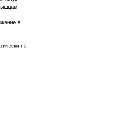
мышцам 
яжение в 
тически не 