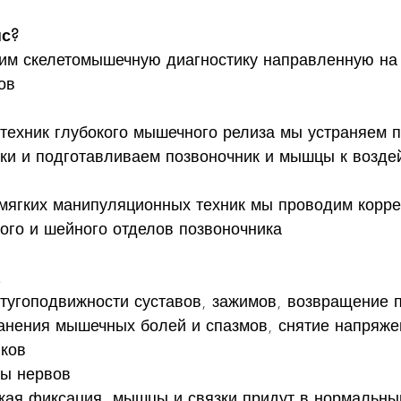
нс?
им скелетомышечную диагностику направленную на
ов
техник глубокого мышечного релиза мы устраняем п
ки и подготавливаем позвоночник и мышцы к возде
мягких манипуляционных техник мы проводим корре
ного и шейного отделов позвоночника
 тугоподвижности суставов, зажимов, возвращение 
ранения мышечных болей и спазмов, снятие напряжен
ков
мы нервов
ская фиксация, мышцы и связки придут в нормальны