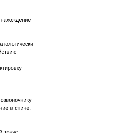
 нахождение 
атологически 
йствию
ктировку
позвоночнику 
ие в спине. 
й тонус