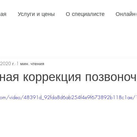
ная
Услуги и цены
О специалисте
Онлайн
 2020 г.
1 мин. чтения
ная коррекция позвоноч
tic.com/video/48391d_92fda8d6ab254f4e9f673892b118c1ae/