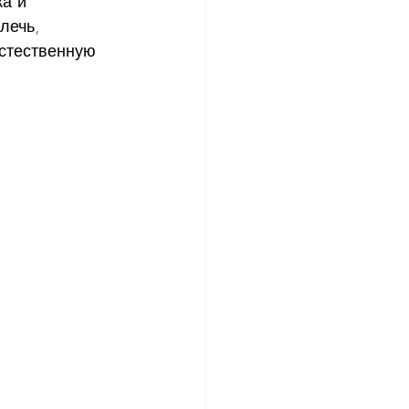
а и 
лечь, 
стественную 